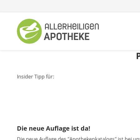
Zum
Inhalt
springen
Insider Tipp für:
Die neue Auflage ist da!
Die neue Auflage des "Apothekenkatalogs" ist bei u