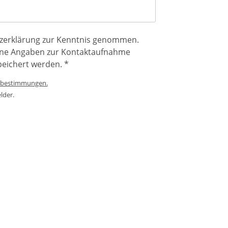
tzerklärung zur Kenntnis genommen.
eine Angaben zur Kontaktaufnahme
(Pflichtfeld)
peichert werden.
*
tzbestimmungen.
lder.