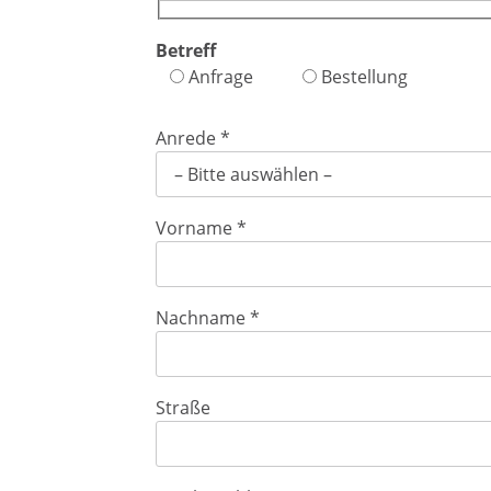
Betreff
Anfrage
Bestellung
(Pflichtfeld)
Anrede
*
(Pflichtfeld)
Vorname
*
(Pflichtfeld)
Nachname
*
Straße