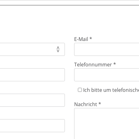
(Pflichtfeld)
E-Mail
*
(Pflichtfeld
Telefonnummer
*
Ich bitte um telefonisc
(Pflichtfeld)
Nachricht
*